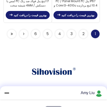
IP67 پنل PC / Panel Mount PC
17 اینچ پنل فولاد ضد زنگ PC لمس با
10.4 اینچ پردازنده Core I3-4010u و
دستکش / 4MM شیشه سخت
1000 Nits
بهترین قیمت را دریافت کنید
بهترین قیمت را دریافت کنید
6
5
4
3
2
1
شبکه های اجتماعی
Amy Liu