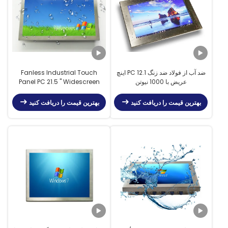
ضد آب از فولاد ضد زنگ PC 12.1 اینچ
Fanless Industrial Touch
عریض با 1000 نیوتن
Panel PC 21.5 '' Widescreen
1920 * 1080 Full IP65
Waterproof
بهترین قیمت را دریافت کنید
بهترین قیمت را دریافت کنید