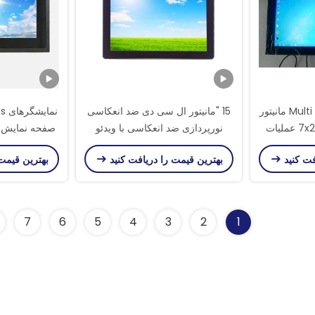
Multi Points PCAP Touch مانیتور
15 "مانیتور ال سی دی ضد انعکاسی
روشنایی بالا 15.6 '' 7x24 عملیات
نورپردازی ضد انعکاسی با ویدئو
صفحه نمایش 
RCA
فت کنید
بهترین قیمت را دریافت کنید
بهترین قیمت
سنسو
7
6
5
4
3
2
1