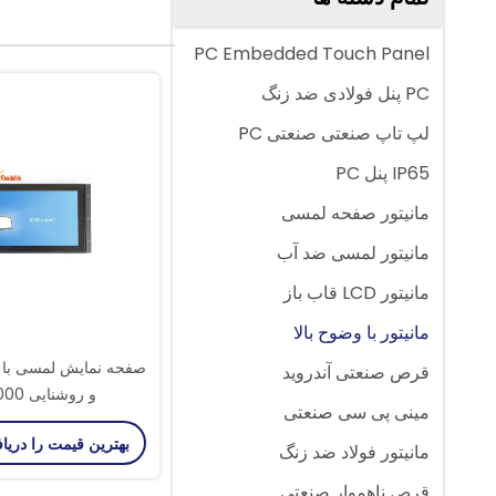
PC Embedded Touch Panel
PC پنل فولادی ضد زنگ
لپ تاپ صنعتی صنعتی PC
IP65 پنل PC
مانیتور صفحه لمسی
مانیتور لمسی ضد آب
مانیتور LCD قاب باز
مانیتور با وضوح بالا
صفحه نمایش لمسی با 
قرص صنعتی آندروید
و روشنایی 1000 نیت
مینی پی سی صنعتی
بهترین قیمت را دریا
مانیتور فولاد ضد زنگ
قرص ناهموار صنعتی