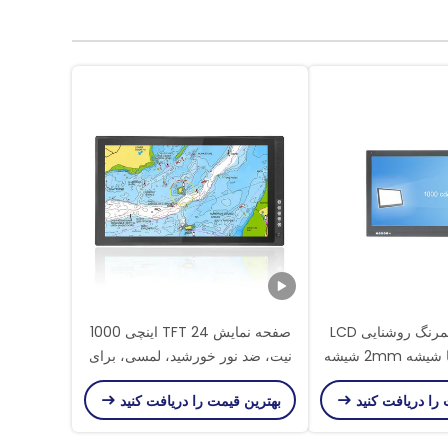
سنسور نور کمرنگ روشنایی LCD
صفحه نمایش TFT 24 اینچی 1000
مانیتور IP65 با شیشه 2mm شیشه
نیت، ضد نور خورشید، لمسی، برای
ای
قایق‌های ماهیگیری، قایق‌های بادبانی
 را دریافت کنید
بهترین قیمت را دریافت کنید
و قایق‌های تفریحی ناوبری