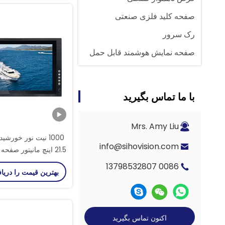
صفحه کلید فلزی صنعتی
رک سرور
صفحه نمایش هوشمند قابل حمل
با ما تماس بگیرید
Mrs. Amy Liu
1000 نیت نور خورشی
info@sihovision.com
21.5 اینچ مانیتور صف
صنعتی با اتصال نوری 
0086 13798532807
بهترین قیمت را دریا
اکنون تماس بگیرید