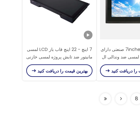
نمایشگرهای 7inches صنعتی دارای
7 اینچ - 22 اینچ قاب باز LCD لمسی
لمسی ضد وندالی ال
مانیتور ضد تابش پروژه لمسی خازنی
سی دی با نور 1000 خورشیدی با
DC12V
 را دریافت کنید
بهترین قیمت را دریافت کنید
ر نور است
8