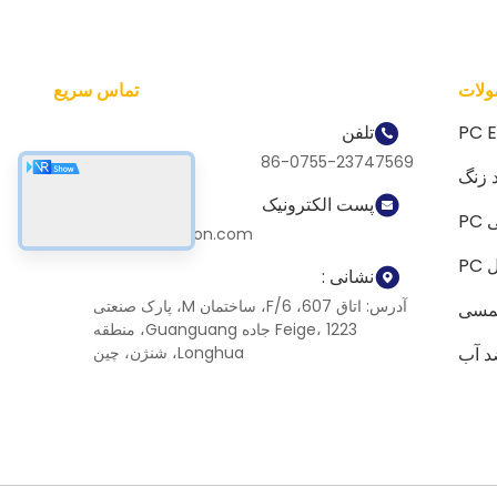
لات
تماس سریع
PC 
تلفن
86-0755-23747569
پست الکترونیک
P
info@sihovision.com
نشانی :
آدرس: اتاق 607، 6/F، ساختمان M، پارک صنعتی
لمسی
Feige، 1223 جاده Guanguang، منطقه
د آب
Longhua، شنژن، چین