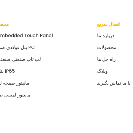
اتصال سریع
محصو
درباره ما
Embedded Touch Panel
محصولات
PC پنل فولادی ضد زنگ
راه حل ها
لپ تاپ صنعتی صنعتی C
وبلاگ
IP65 پنل PC
با ما تماس بگیرید
مانیتور صفحه 
مانیتور لمسی ض