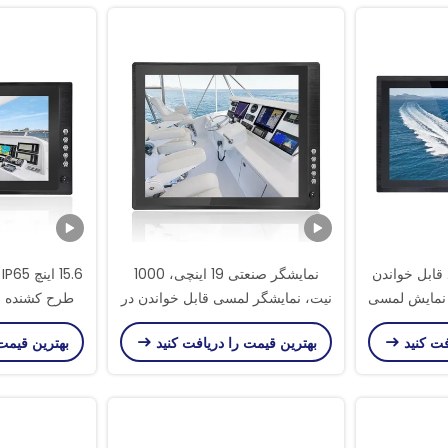
د قابل خواندن
نمایشگر صنعتی 19 اینچی، 1000
6
حه نمایش لمسی
نیت، نمایشگر لمسی قابل خواندن در
طرح کشنده 
و وضوح بالا
نور خورشید با سنسور نور، موجودی،
اپتیکال
فت کنید
بهترین قیمت را دریافت کنید
بهترین قیمت
منبع تغذیه DC 9-36V
نمایشگر