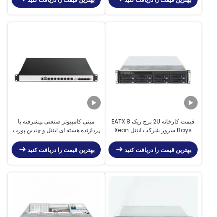
قیمت کارخانه 2U برج ریک EATX 8
مینی کامپیوتر صنعتی پیشرفته با
Bays سرور شرکت اینتل Xeon
پردازنده هسته ای اینتل و چندین پورت
نقره 6133/6138 سرور ریک
شبکه
بهترین قیمت را دریافت کنید
بهترین قیمت را دریافت کنید