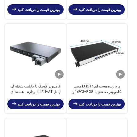
اترنت
گسترش و 16 * حافظه DDR4
بهترین قیمت را دریافت کنید
بهترین قیمت را دریافت کنید
پردازنده هسته ای I3 I5 I7 مینی
کامپیوتر کوچک با قابلیت شبکه ای
کامپیوتر صنعتی با 1xPCI-E X8 و
اینتل I211-AT با پردازنده هسته ای
2xMini-PCIE
I3/I5/I7 و گزینه های قابل گسترش
بهترین قیمت را دریافت کنید
بهترین قیمت را دریافت کنید