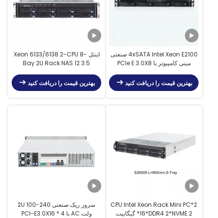
4xSATA Intel Xeon E2100 صنعتی
اینتل Xeon 6133/6138 2-CPU 8-
مینی کامپیوتر با PCIe E 3.0X8
Bay 2U Rack NAS 12 3.5
اسلات
"Hotswap سرور ابری برای ذخیره
سازی داده های عظیم
بهترین قیمت را دریافت کنید
بهترین قیمت را دریافت کنید
2*CPU Intel Xeon Rack Mini PC
سرور ریک صنعتی 2U 100-240
16*DDR4 2*NVME 2* گیگابیت
ولت AC با 4 * PCI-E3.0X16