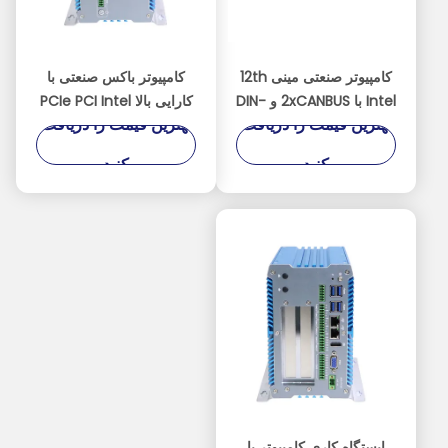
کامپیوتر صنعتی مینی 12th
کامپیوتر باکس صنعتی با
Intel با 2xCANBUS و DIN-
کارایی بالا PCIe PCI Intel
بهترین قیمت را دریافت
بهترین قیمت را دریافت
Rail نصب بدون فن
i7-1255U 6 x COM
کنید
کنید
ایستگاه کاری کامپیوتر با