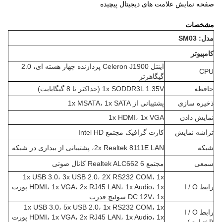
صفحه نمایش علامت های دیجیتال پیچیده
مشخصات
مدل: SM03
کامپیوتر
اینتل Celeron J1900 پردازنده چهار هسته ای، 2.0
CPU
گیگاهرتز
حافظه
1x SODDR3L 1.35V (حداکثر تا 8 گیگابایت)
ذخیره سازی
پشتیبانی از 1x MSATA، 1x SATA
نمایش دادن
1x HDMI، 1x VGA
تراشه نمایش
کارت گرافیک مجتمع Intel HD
شبکه
2x Realtek 8111E LAN، پشتیبانی از بیداری در شبکه
سمعی
مجتمع Realtek ALC662 6 کانال صوتی
1x USB 3.0، 3x USB 2.0، 2X RS232 COM، 1x
رابط I / O
HDMI، 1x VGA، 2x RJ45 LAN، 1x Audio، 1x پورت
DC 12V، 1x سوئیچ قدرت
1x USB 3.0، 5x USB 2.0، 1x RS232 COM، 1x
رابط I / O
HDMI، 1x VGA، 2x RJ45 LAN، 1x Audio، 1x پورت