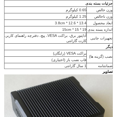
جزئیات بسته بندی
وزن خالص
0.65 کیلوگرم
وزن ناخالص
1.25 کیلوگرم
ابعاد محصول
13.4 * 12.6 * 3.8cm
اندازه بسته بندی
19 * 15 * 15cm
آداپتور برق، براکت VESA، پیچ، دفترچه راهنمای کاربر،
تجهیزات جانبی
کارت گارانتی
دیگر
براکت VESA (رایگان)
نصب (گزینه ها)
قاب نصب باز (اختیاری)
ضمانتنامه
1 سال گارانتی
تصاویر