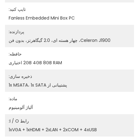
تایپ کنید:
Fanless Embedded Mini Box PC
پردازنده:
Celeron J1900، چهار هسته ای، 2.0 گیگاهرتز، بدون فن
حافظه:
2GB 4GB 8GB RAM اختیاری
ذخیره سازی:
پشتیبانی از 1x MSATA، 1x SATA
ماده:
آلیاژ آلومینیوم
رابط I / O:
1xVGA + 1xHDMI + 2xLAN + 2xCOM + 4xUSB