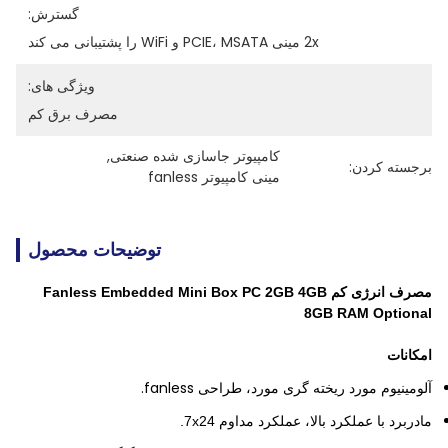
گسترش:
2x مینی PCIE، MSATA و WiFi را پشتیبانی می کند
ویژگی های:
مصرف برق کم
کامپیوتر جاسازی شده صنعتی
, 
برجسته کردن:
مینی کامپیوتر fanless
توضیحات محصول
مصرف انرژی کم Fanless Embedded Mini Box PC 2GB 4GB
8GB RAM Optional
امکانات
آلومینیوم مورد ریخته گری مورد، طراحی fanless.
مادربرد با عملکرد بالا، عملکرد مداوم 7x24.