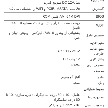
(اختیاری)
DC 12V، 1x سوئیچ قدرت
گسترش
2x مینی PCIE، MSATA و WiFi را پشتیبانی می کند
BIOS
AMI 64M DPI فلش ROM
ریست سخت افزار پشتیبانی (256 سطح، 0 ~ 255
WDT
ثانیه)
پشتیبانی از ویندوز 7/8/10، لینوکس، اوبونتو، دبیان و
سیستم عامل
غیره
منبع تغذیه
منبع تغذیه
AC 100 - 240V
خارجی
ولتاژ کاری
12 ولت DC
مصرف برق
≤40W
محفظه
ماده
آلیاژ آلومینیوم
رنگ
سیاه
محیط عملیاتی
عامل: -10 تا 60 درجه سانتیگراد، ذخیره سازی: -10 تا
محدوده دما
60 درجه سانتیگراد
رطوبت نسبی
0٪ ~ 95٪، غیر متراکم