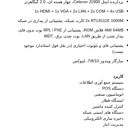
پردازنده اینتل Celeron J1900، چهار هسته ای، 2.0 گیگاهرتز
1x HDMI + 1x VGA + 2x LAN + 2x COM + 4x USB
2x RTL8111E 1000M کارت شبکه، پشتیبانی از بیداری در شبکه
AMI 64MB فلاش ROM، پشتیبانی از RPL / PXE بوت بدون فای،
بیدار شدن از طریق LAN، بوت شدن برق، WDT
پشتیبانی فای و بلوتوث اختیاری (در نقل قول استاندارد موجود
نیست)
سازگار ویندوز 7/8/10، لینوکس
کاربرد
سیستم جمع آوری اطلاعات
دستگاه POS
اتوماسیون صنعتی
ایستگاه قطار
کنترل کننده ماشین
دستگاه های امنیتی شبکه
ذخیره سازی الکترونیکی
مدیریت انبار