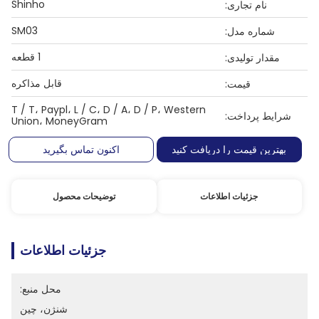
Shinho
نام تجاری:
SM03
شماره مدل:
1 قطعه
مقدار تولیدی:
قابل مذاکره
قیمت:
T / T، Paypl، L / C، D / A، D / P، Western
شرایط پرداخت:
Union، MoneyGram
بهترین قیمت را دریافت کنید
اکنون تماس بگیرید
جزئیات اطلاعات
توضیحات محصول
جزئیات اطلاعات
محل منبع:
شنژن، چین