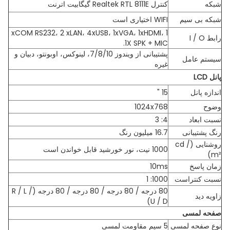
شبکه
کنترل Realtek RTL 8111E گیگابیت اترنت
شبکه بی سیم
WIFI اختیاری است
1 xCOM RS232، 2 xLAN، 4xUSB، 1xVGA، 1xHDMI،
رابط I / O
1X SPK + MIC.
پشتیبانی از ویندوز 7/8/10، لینوکس، اوبونتو، دبیان و
سیستم عامل
غیره
پانل LCD
اندازه پانل
15 "
وضوح
1024x768
نسبت ابعاد
4: 3
رنگ پشتیبانی
16.7 میلیون رنگ
روشنایی (cd /
1000 نیت، نور خورشید قابل خواندن است
m²)
زمان پاسخ
10ms
نسبت کنتراست
1000: 1
80 درجه / 80 درجه / 80 درجه / 80 درجه (R / L /
زاویه دید
U / D)
صفحه لمسی
نوع صفحه لمسی
5 سیم مقاومت لمسی