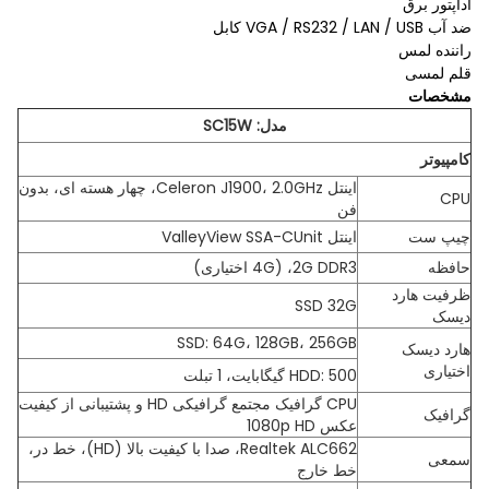
آداپتور برق
ضد آب VGA / RS232 / LAN / USB کابل
راننده لمس
قلم لمسی
مشخصات
مدل: SC15W
کامپیوتر
اینتل Celeron J1900، 2.0GHz، چهار هسته ای، بدون
CPU
فن
چیپ ست
اینتل ValleyView SSA-CUnit
حافظه
2G DDR3، (4G اختیاری)
ظرفیت هارد
SSD 32G
دیسک
SSD: 64G، 128GB، 256GB
هارد دیسک
اختیاری
HDD: 500 گیگابایت، 1 تبلت
CPU گرافیک مجتمع گرافیکی HD و پشتیبانی از کیفیت
گرافیک
عکس 1080p HD
Realtek ALC662، صدا با کیفیت بالا (HD)، خط در،
سمعی
خط خارج