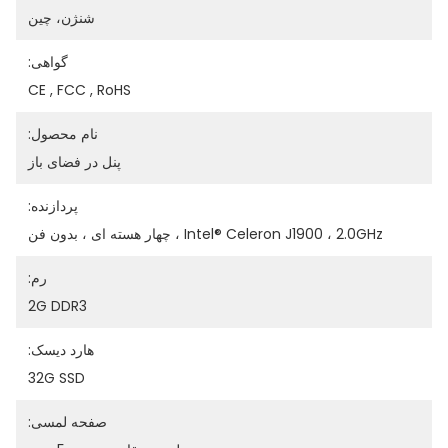
شنژن، چین
گواهی:
CE , FCC , RoHS
نام محصول:
پنل در فضای باز
پردازنده:
Intel® Celeron J1900 ، 2.0GHz ، چهار هسته ای ، بدون فن
رم:
2G DDR3
هارد دیسک:
32G SSD
صفحه لمسی: