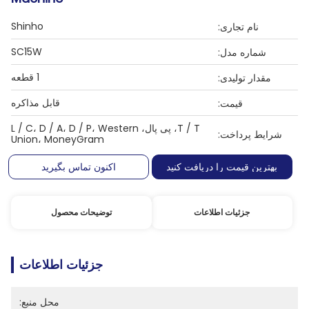
Shinho
نام تجاری:
SC15W
شماره مدل:
1 قطعه
مقدار تولیدی:
قابل مذاکره
قیمت:
T / T، پی پال، L / C، D / A، D / P، Western
شرایط پرداخت:
Union، MoneyGram
بهترین قیمت را دریافت کنید
اکنون تماس بگیرید
جزئیات اطلاعات
توضیحات محصول
جزئیات اطلاعات
محل منبع: