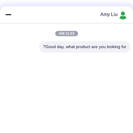
شبکه های اجتماعی
Amy Liu
11:03 AM
تماس سریع
Good day, what product are you looking for?
تلفن
86-0755-23747569
پست الکترونیک
info@sihovision.com
نشانی :
آدرس: اتاق 607، 6/F، ساختمان M، پارک صنعتی Feige، 1223
جاده Guanguang، منطقه Longhua، شنژن، چین
سیاست حفظ حریم خصوصی
|
نقشه سایت