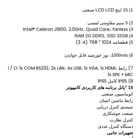
1)
15 اینچ LCD LCD صنعتی
2)
5 سیم مقاومتی لمسی
Intel® Celeron J1900، 2.0GHz، Quad Core، fanless
3)
4) RAM 2G DDR3، SSD 32GB
1024 * 768 (4: 3)
5) قطعنامه
6) 1000nits، نور خورشید قابل خواندن
7) رابط I / O: 1x COM RS232، 2x LAN، 4x USB، 1x VGA، 1x HDMI،
1x SPK + MIC.
8) IP65 کامل IP65
15 "پانل برنامه های کاربردی کامپیوتر
اتوماسیون صنعتی
رابط ماشین انسان
سیستم کنترل دریایی
صنعت جوشکاری
کنترل نظارت
دستگاه کنترل عددی
تجهیزات جانبی