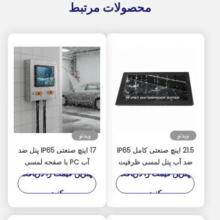
محصولات مرتبط
ویدئو
ویدئو
21.5 اینچ صنعتی کامل IP65
17 اینچ صنعتی IP65 پنل ضد
ضد آب پنل لمسی ظرفیت
آب PC با صفحه لمسی
بهترین قیمت را دریافت
بهترین قیمت را دریافت
PC با پردازنده Intel J1900
ظرفیت - Intel Celeron
چهار هسته ای
J1900 کامپیوتر جاسازی
کنید
کنید
شده بدون فن