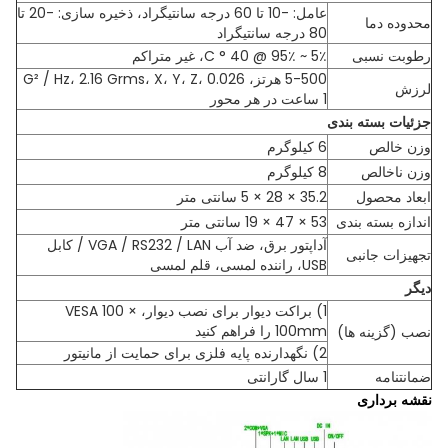
عامل: -10 تا 60 درجه سانتیگراد، ذخیره سازی: -20 تا
محدوده دما
80 درجه سانتیگراد
رطوبت نسبی
5٪ ~ 95٪ @ 40 ° C، غیر متراکم
5-500 هرتز، 0.026 G² / Hz، 2.16 Grms، X، Y، Z،
لرزش
1 ساعت در هر محور
جزئیات بسته بندی
وزن خالص
6 کیلوگرم
وزن ناخالص
8 کیلوگرم
ابعاد محصول
35.2 × 28 × 5 سانتی متر
اندازه بسته بندی
53 × 47 × 19 سانتی متر
آداپتور برق، ضد آب VGA / RS232 / LAN / کابل
تجهیزات جانبی
USB، راننده لمسی، قلم لمسی
دیگر
1) براکت دیوار برای نصب دیوار، VESA 100 ×
100mm را فراهم کنید
نصب (گزینه ها)
2) نگهدارنده پایه فلزی برای حمایت از مانیتور
ضمانتنامه
1 سال گارانتی
نقشه برداری