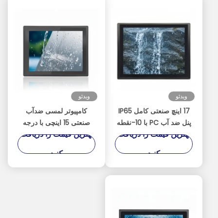
ویدئو
ویدئو
17 اینچ صنعتی کامل IP65
کامپیوتر لمسی ضدآب
پنل ضد آب PC با 10-نقطه
صنعتی 15 اینچی با درجه
بهترین قیمت را دریافت
بهترین قیمت را دریافت
لمس ظرفیت
حفاظت IP67 و پردازنده
Intel J4125 با روشنایی
کنید
کنید
1000 نیت