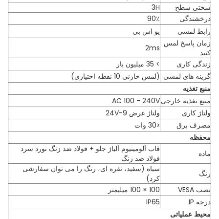
سختی سطح
3H
درخشندگی
90٪
رابط لمسی
یو اس بی
زمان پاسخ لمس
2ms
کنید
زندگی کاری
> 35 میلیون بار
گزینه های لمسی
(لمس خازنی 10 نقطه اختیاری)
منبع تغذیه
منبع تغذیه خارجی
AC 100 - 240V
ولتاژ کاری
ولتاژ عرض 9-24V
مصرف برق
≤30 وات
محفظه
قاب آلومینیوم آلیاژ جلو + فولاد ضد زنگ نورد سرد
ماده
فولاد ضد زنگ
سیاه (سفید، نقره ای، رنگ را می توان سفارشی
رنگ
کرد)
نصب VESA
100 × 100 میلیمتر
درجه IP
IP65
محیط عملیاتی