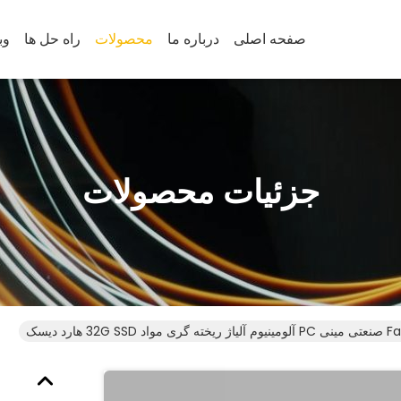
صفحه اصلی
درباره ما
محصولات
راه حل ها
وب
جزئیات محصولات
واد 32G SSD هارد دیسک