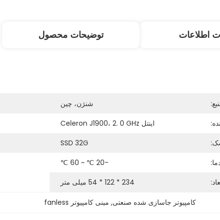
ت اطلاعات
توضیحات محصول
ع:
شنژن، چین
ده:
اینتل Celeron J1900، 2. 0 GHz
ک:
SSD 32G
ما:
-20 ℃ ~ 60 ℃
عاد:
234 * 122 * 54 میلی متر
کامپیوتر جاسازی شده صنعتی
, 
مینی کامپیوتر fanless