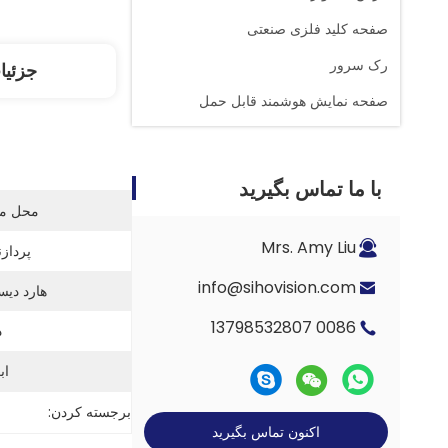
صفحه کلید فلزی صنعتی
رک سرور
جزئیا
صفحه نمایش هوشمند قابل حمل
با ما تماس بگیرید
محل منب
Mrs. Amy Liu
پردازن
info@sihovision.com
هارد دیس
0086 13798532807
د
اب
برجسته کردن:
اکنون تماس بگیرید