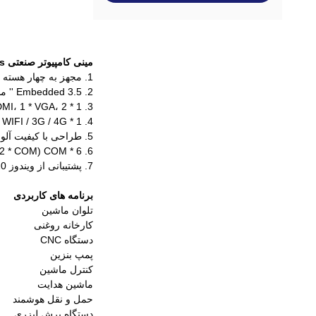
مینی کامپیوتر صنعتی Fanless با RS232 RS485 RS422 2 LAN GPIO
1. مجهز به چهار هسته Intel Baytrail J1900، 2.0GHZ، fanless.
2. Embedded 3.5 '' مادربرد و اندازه فوق العاده کوچک: 234 * 122 * 54mm.
3. 1 * USB3.0، 5 * USB 2.0.1 * HDMI، 1 * VGA، 2 * اینتل گیگابیت LAN.
4. 1 * SIM Slot، WIFI / 3G / 4G پشتیبانی (در صورت نیاز مشتری نیاز به 4G ماژول دارد).
5. طراحی با کیفیت آلومینیوم خالص بدون فن، استاندارد صنعتی، بدون سر و صدا.
6. 6 * COM (2 * COM پشتیبانی RS422 / RS485)، استاندارد 12V DC ورودی.
7. پشتیبانی از ویندوز 7/8/10، لینوکس.
برنامه های کاربردی
تلوان ماشین
کارخانه روغنی
دستگاه CNC
پمپ بنزین
کنترل ماشین
ماشین هدایت
حمل و نقل هوشمند
دستگاه برش لیزری