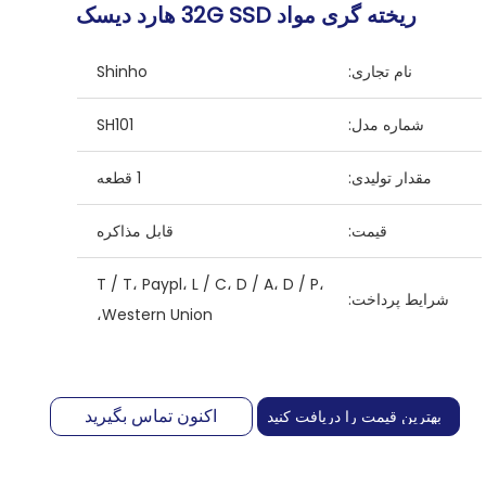
ریخته گری مواد 32G SSD هارد دیسک
نام تجاری:
Shinho
شماره مدل:
SH101
مقدار تولیدی:
1 قطعه
قیمت:
قابل مذاکره
T / T، Paypl، L / C، D / A، D / P،
شرایط پرداخت:
Western Union،
اکنون تماس بگیرید
بهترین قیمت را دریافت کنید