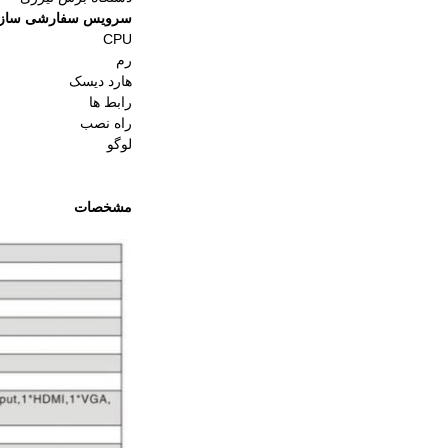
سرویس سفارشی ساز
CPU
رم
هارد دیسک
رابط ها
راه نصب
لوگو
مشخصات