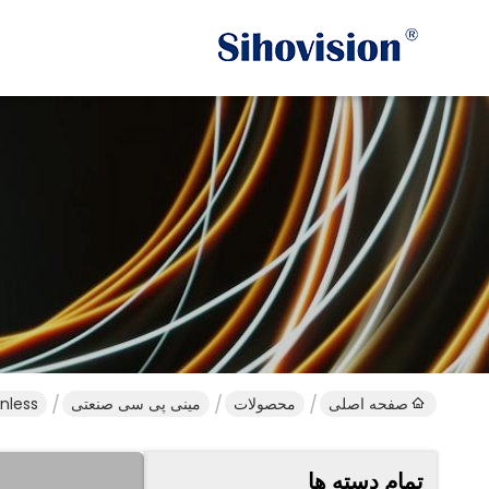
صفحه اصلی
محصولات
مینی پی سی صنعتی
Fanless صنعتی مینی PC آلومینیوم آلیاژ ریخته گری م
تمام دسته ها