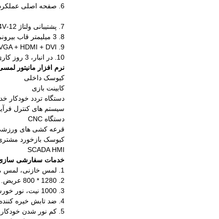
6. صفحه اصلی عملکرد بالا، عملکرد مداوم 7x24.
7. پشتیبانی ولتاژ 12-24V گسترده.
8. 3 میلیمتر قاب بیرونی، ایده آل برای جاسازی شده در دستگاه.
9. VGA + HDMI + DVI + رابط های لمسی کامل.
10. در انبار، 3 روز کاری برای حمل نمونه، 7-9 روز کاری برای سفارش بیش از 200 عدد.
نرم افزار مانیتور لمسی مقاو
کیوسک داخلی
کابینت بازی
دستگاه تردد خودکار خد
سیستم های کنترل فرآین
دستگاه CNC
قرعه کشی های ورزش
کیوسک بازخورد مشتری
SCADA HMI
خدمات سفارشی سازی
1. لمس خازنی، لمس مادون قرمز
2. 1280 * 800 عریض.
3. 1000 نیت، نور خورشید قابل خواندن است.
4. ضد تابش خیره کننده
5. کم نور شدن خودکار.