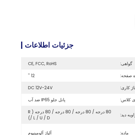
جزئیات اطلاعات
گواهی:
CE, FCC, RoHS
ه صفحه:
12 ''
اژ کاری:
DC 12V-24V
ی کلاس:
پانل جلو IP65 ضد آب
80 درجه / 80 درجه / 80 درجه / 80 درجه (R 
اویه دید:
/ L / U / D)
ماده:
آلیاژ آلومینیوم