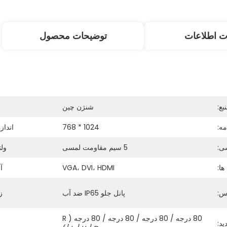
ت اطلاعات
توضیحات محصول
ع:
شنژن چین
ه:
1024 * 768
انداز
ی:
5 سیم مقاومت لمسی
ولت
ها:
VGA، DVI، HDMI
آ
س:
پانل جلو IP65 ضد آب
ز
80 درجه / 80 درجه / 80 درجه / 80 درجه (R 
ید: