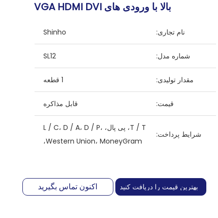
بالا با ورودی های VGA HDMI DVI
نام تجاری:
Shinho
شماره مدل:
SL12
مقدار تولیدی:
1 قطعه
قیمت:
قابل مذاکره
T / T، پی پال، L / C، D / A، D / P،
شرایط پرداخت:
Western Union، MoneyGram،
اکنون تماس بگیرید
بهترین قیمت را دریافت کنید