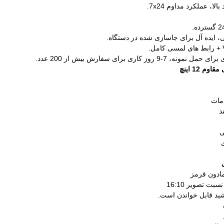
م 12 اینچ
مات
د
ی
نسبت تصویر 16:10