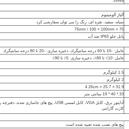
≤35W
آلیاژ آلومینیوم
سیاه، سفید، نقره ای، رنگ را می توان سفارشی کرد
75 × 75mm / 100 × 100mm
پانل جلو IP65 ضد آب
عامل: -10 تا 60 درجه سانتیگراد، ذخیره سازی: -20 تا 80 درجه سانتیگراد
عامل: 10٪ تا 80٪، ذخیره سازی: 5٪ تا 90٪
1.5 کیلوگرم
2 کیلوگرم
31.9 × 25.7 × 4.26cm
33 * 40 * 19 سانتی متر
آداپتور برق، کابل VGA، کابل لمسی USB، پیچ های جاسازی شده، دفترچه راهنما،
کارت گارانتی
پیچ های نصب شده تعبیه شده است