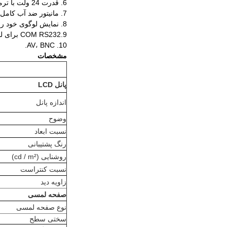
6. قدرت 24 ولت با ترمینال ققنوس.
7. مانیتور ضد آب کامل IP65.
8. نمایش لوگوی خود را هنگام روشن کردن مانیتور یا چاپ لوگو بر روی قاب مانیتور.
9.COM RS232 برای لمس
10. AV، BNC.
مشخصات
پانل LCD
اندازه پانل
وضوح
نسبت ابعاد
رنگ پشتیبانی
روشنایی (cd / m²)
نسبت کنتراست
زاویه دید
صفحه لمسی
نوع صفحه لمسی
سختی سطح