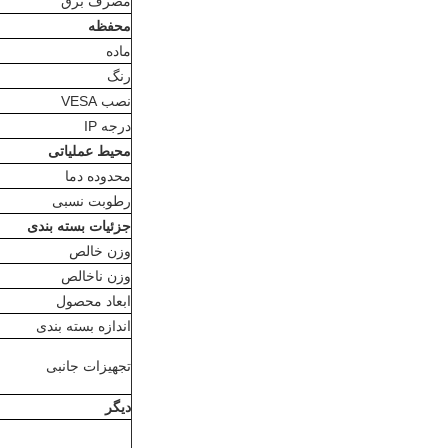
مصرف برق
محفظه
ماده
رنگ
نصب VESA
درجه IP
محیط عملیاتی
محدوده دما
رطوبت نسبی
جزئیات بسته بندی
وزن خالص
وزن ناخالص
ابعاد محصول
اندازه بسته بندی
تجهیزات جانبی
دیگر