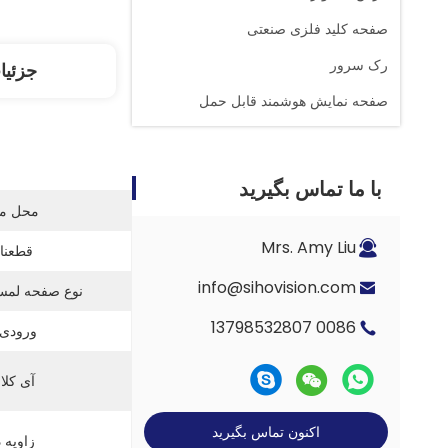
صفحه کلید فلزی صنعتی
رک سرور
جزئیا
صفحه نمایش هوشمند قابل حمل
با ما تماس بگیرید
محل منب
Mrs. Amy Liu
قطعنام
info@sihovision.com
نوع صفحه لمس
0086 13798532807
ورودی 
آی کلا
اکنون تماس بگیرید
زاویه د