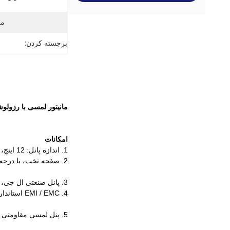
ما
برجسته کردن:
مانیتور لمسی با رزولوشن 12 اینچ با رزولوشن 1024 * 768 با DVI
امکانات
1. اندازه پانل: 12 اینچ، رزولوشن 1024 * 768.
2. صفحه تخت، با درجه ضد آب IP65 جلو.
3. پانل صنعتی ال جی، زاویه دید وسیع، nits عالی، رنگ واقعی.
4. EMI / EMC استاندارد عملکرد performance anti-jamming.
5. پنل لمسی مقاومتی 5 باطری، پایدار، دوام، ضد تداخل را بپذیرید.