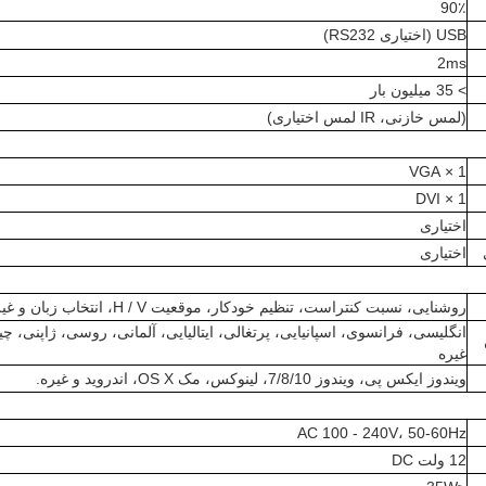
90٪
USB (اختیاری RS232)
2ms
> 35 میلیون بار
(لمس خازنی، IR لمس اختیاری)
1 × VGA
1 × DVI
اختیاری
اختیاری
روشنایی، نسبت کنتراست، تنظیم خودکار، موقعیت H / V، انتخاب زبان و غیره
انگلیسی، فرانسوی، اسپانیایی، پرتغالی، ایتالیایی، آلمانی، روسی، ژاپنی، چی
غیره
ویندوز ایکس پی، ویندوز 7/8/10، لینوکس، مک OS X، اندروید و غیره.
AC 100 - 240V، 50-60Hz
12 ولت DC