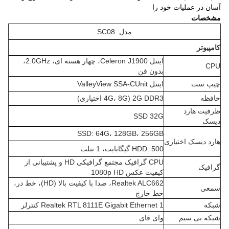
آسان در عملیات خود را
مشخصات
مدل: SC08
کامپیوتر
اینتل Celeron J1900، چهار هسته ای، 2.0GHz،
CPU
بدون فن
چیپ ست
اینتل ValleyView SSA-CUnit
حافظه
2G DDR3 (4G، 8G اختیاری)
ظرفیت هارد
SSD 32G
دیسک
SSD: 64G، 128GB، 256GB
هارد دیسک اختیاری
HDD: 500 گیگابایت، 1 تبلت
CPU گرافیک مجتمع گرافیکی HD و پشتیبانی از
گرافیک
کیفیت عکس 1080p HD
Realtek ALC662، صدا با کیفیت بالا (HD)، خط در،
سمعی
خط خارج
شبکه
1 Realtek RTL 8111E Gigabit Ethernet کنترلر
شبکه بی سیم
وای فای