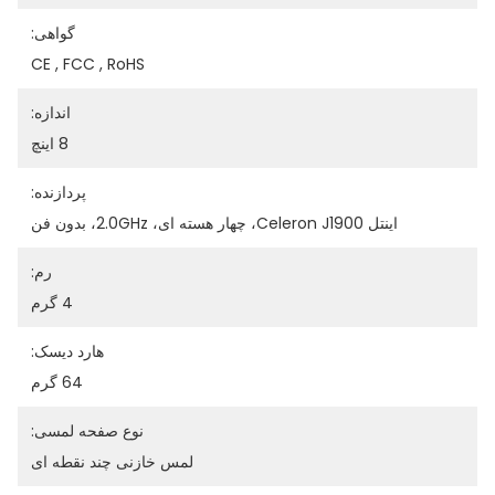
گواهی:
CE , FCC , RoHS
اندازه:
8 اینچ
پردازنده:
اینتل Celeron J1900، چهار هسته ای، 2.0GHz، بدون فن
رم:
4 گرم
هارد دیسک:
64 گرم
نوع صفحه لمسی:
لمس خازنی چند نقطه ای