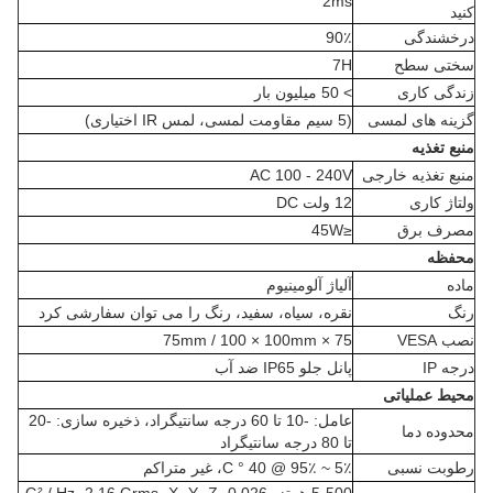
2ms
کنید
درخشندگی
90٪
سختی سطح
7H
زندگی کاری
> 50 میلیون بار
گزینه های لمسی
(5 سیم مقاومت لمسی، لمس IR اختیاری)
منبع تغذیه
منبع تغذیه خارجی
AC 100 - 240V
ولتاژ کاری
12 ولت DC
مصرف برق
≤45W
محفظه
ماده
آلیاژ آلومینیوم
رنگ
نقره، سیاه، سفید، رنگ را می توان سفارشی کرد
نصب VESA
75 × 75mm / 100 × 100mm
درجه IP
پانل جلو IP65 ضد آب
محیط عملیاتی
عامل: -10 تا 60 درجه سانتیگراد، ذخیره سازی: -20
محدوده دما
تا 80 درجه سانتیگراد
رطوبت نسبی
5٪ ~ 95٪ @ 40 ° C، غیر متراکم