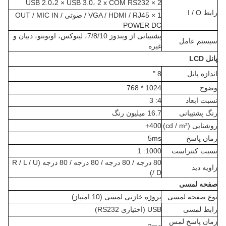
2 × USB 2.0،2 × USB 3.0، 2 x COM RS232
رابط I / O
1 × VGA / HDMI / RJ45 / صوتی OUT / MIC IN /
POWER DC
پشتیبانی از ویندوز 7/8/10، لینوکس، اوبونتو، دبیان و
سیستم عامل
غیره
پانل LCD
اندازه پانل
8 "
وضوح
1024 * 768
نسبت ابعاد
4: 3
رنگ پشتیبانی
16.7 میلیون رنگ
روشنایی (cd / m²)
400+
زمان پاسخ
5ms
نسبت کنتراست
1000: 1
80 درجه / 80 درجه / 80 درجه / 80 درجه (R / L / U
زاویه دید
/ D)
صفحه لمسی
نوع صفحه لمسی
پروژه خازنی لمسی (10 امتیاز)
رابط لمسی
USB (اختیاری RS232)
زمان پاسخ لمس