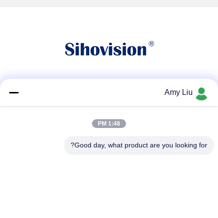
شبکه های اجتماعی
Amy Liu
1:48 PM
تماس سریع
Good day, what product are you looking for?
تلفن
86-0755-23747569
پست الکترونیک
info@sihovision.com
نشانی :