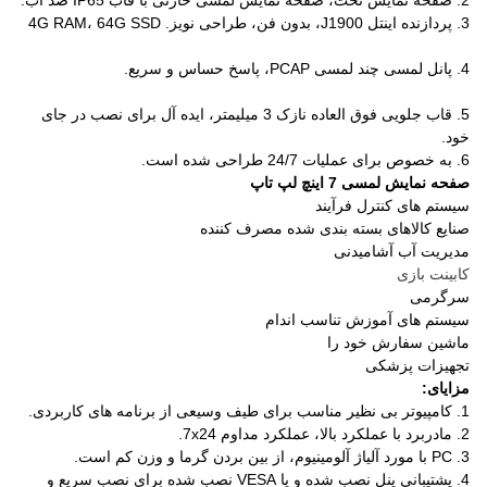
2. صفحه نمایش تخت، صفحه نمایش لمسی خازنی با قاب IP65 ضد آب.
3. پردازنده اینتل J1900، بدون فن، طراحی نویز.
4G RAM، 64G SSD
4. پانل لمسی چند لمسی PCAP، پاسخ حساس و سریع.
5. قاب جلویی فوق العاده نازک 3 میلیمتر، ایده آل برای نصب در جای
خود.
6. به خصوص برای عملیات 24/7 طراحی شده است.
صفحه نمایش لمسی 7 اینچ لپ تاپ
سیستم های کنترل فرآیند
صنایع کالاهای بسته بندی شده مصرف کننده
مدیریت آب آشامیدنی
کابینت بازی
سرگرمی
سیستم های آموزش تناسب اندام
ماشین سفارش خود را
تجهیزات پزشکی
مزایای:
1. کامپیوتر بی نظیر مناسب برای طیف وسیعی از برنامه های کاربردی.
2. مادربرد با عملکرد بالا، عملکرد مداوم 7x24.
3. PC با مورد آلیاژ آلومینیوم، از بین بردن گرما و وزن کم است.
4. پشتیبانی پنل نصب شده و یا VESA نصب شده برای نصب سریع و