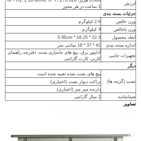
5-500 هرتز، 0.026 G² / Hz، 2.16 Grms، X، Y، Z،
لرزش
1 ساعت در هر محور
جزئیات بسته بندی
وزن خالص
2.5 کیلوگرم
وزن ناخالص
3 کیلوگرم
ابعاد محصول
22.3 * 18.25 * 5.95cm
اندازه بسته بندی
42 * 37 * 18 سانتی متر
آداپتور برق، پیچ های جاسازی شده، دفترچه راهنمای
تجهیزات جانبی
کاربر، کارت گارانتی
دیگر
پیچ های نصب شده تعبیه شده است
نصب (گزینه ها)
براکت دیوار نصب (اختیاری)
دارنده میز میز (اختیاری)
ضمانتنامه
1 سال گارانتی
تصاویر