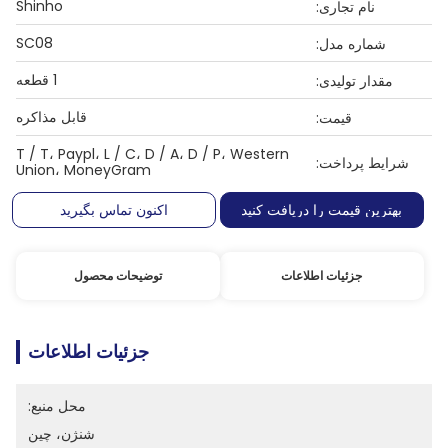
Shinho
نام تجاری:
SC08
شماره مدل:
1 قطعه
مقدار تولیدی:
قابل مذاکره
قیمت:
T / T، Paypl، L / C، D / A، D / P، Western
شرایط پرداخت:
Union، MoneyGram
بهترین قیمت را دریافت کنید
اکنون تماس بگیرید
جزئیات اطلاعات
توضیحات محصول
جزئیات اطلاعات
محل منبع:
شنژن، چین