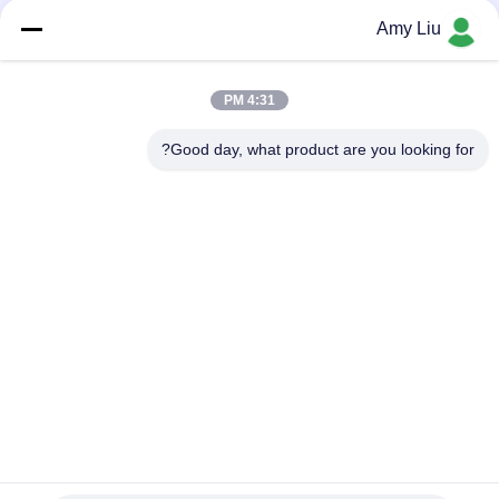
شبکه های اجتماعی
Amy Liu
4:31 PM
تماس سریع
Good day, what product are you looking for?
تلفن
86-0755-23747569
پست الکترونیک
info@sihovision.com
نشانی :
آدرس: اتاق 607، 6/F، ساختمان M، پارک صنعتی Feige، 1223
جاده Guanguang، منطقه Longhua، شنژن، چین
سیاست حفظ حریم خصوصی
|
نقشه سایت
چین کیفیت خوب PC Embedded Touch Panel تامین کننده. حق