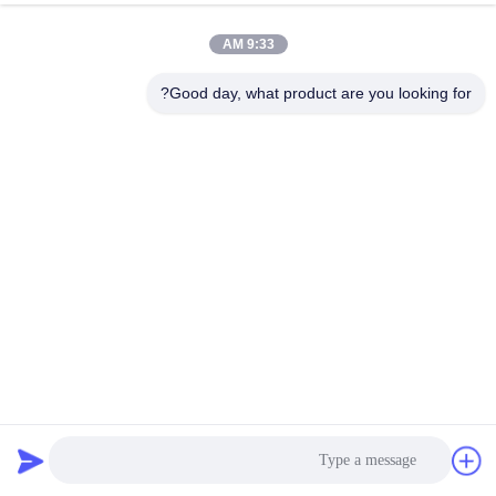
9:33 AM
Good day, what product are you looking for?
قاب باز 1000 مانیتور LCD LCD قابل خواندن با نور خورشید 10.1
"85 درجه
مانیتور با وضوح بالا
2022-07-18
1711 نظرات