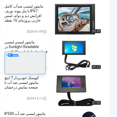
مانیتور لمسی ضدآب کامل
IP67 با پنل پیوند نوری،
افزایش دید و دوام، لمس
خازنی پروژه‌ای 10 نقطه
مانیتور لمسی ضد آب
00:42
2026-01-09
مانیتور لمسی لمسی
Sunlight Readable در
فضای باز با طراحی کاملا مهر
و موم شده
مانیتور لمسی ضد آب
00:23
2025-04-09
کیوسک خودپرداز 7 اینچ
مانیتور لمسی ضد آب با
صفحه نمایش درخشان
مانیتور لمسی ضد آب
2024-12-11
01:00
مانیتور لمسی ضد آب IP500