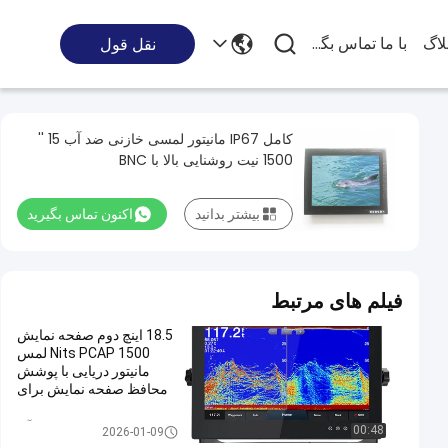
لاگ
با ما تماس بگیرید
نقل قول
کامل IP67 مانیتور لمسی خازنی ضد آب 15 ''
1500 نیت روشنایی بالا با BNC
بیشتر بدانید
اکنون تماس بگیرید
فیلم های مرتبط
18.5 اینچ دوم صفحه نمایش
1500 Nits PCAP لمس
مانیتور دریایی با پوشش
محافظ صفحه نمایش برای
گارمین
مانیتور لمسی ضد آب
00:48
2026-01-09