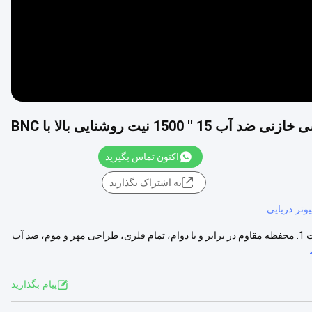
اکنون تماس بگیرید
به اشتراک بگذارید
یوتر دریایی
15 اینچ کامل IP67 ضد آب 1500nits با وضوح بالا LCD مانیتور با BNC امکانات 1. محفظه مقاوم در برابر و با دوام، تمام فلزی، طراحی مهر و موم، ضد آب
پیام بگذارید